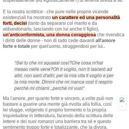
disperatamente (ed egoisticamente?) di tenerla stretta a sè.
E la nostra scrittrice - che pure nelle proprie vicende
esistenziali ha mostrato
un carattere ed una personalità
forti, decisi
(tanto da separarsi col marito e da
abbandonarlo, lasciando con lui anche il figlio),
un'anticonformista, una donna coraggiosa
che rivendica
i diritti delle donne - non di rado cede davanti
all'amore
forte e totale
per quet'uomo, struggendosi per lui..
"Sei tu che mi squassi così?
Che cosa m'hai
messo nelle vene?
Oh ti voglio, non ti lascerò ad
altri, non sarò d'altri,
per la mia vita ti voglio e per
la mia morte.
Dimmi che mi manca così il respiro
perchè mi chiami...
perchè mi vuoi"
Ma l'amore, per quanto forte e sincero, a volte può non
bastare a guarire una mente già rivolta alla follia, così
,
lei sfugge, volgendo il proprio tormento e la propria
inquietudine in letteratura, facendo della scrittura delle
lettere e dei suoi romanzi una barriera tra sé e questo
sentimento troppo forte e totalizzante, che la divora.