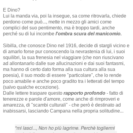
E Dino?
Lui la manda via, poi la insegue, sa come ritrovarla, chiede
perdono come può..., mette in mezzo gli amici come
complici del suo pentimento, ma è troppo tardi, anche
perché su di lui incombe
l'ombra scura del manicomio.
Sibilla, che conosce Dino nel 1916, decide di stargli vicino e
di amarlo forse pur conoscendo la nevrastenia di lui, i suoi
squilibri, la sua frenesia nel viaggiare (che non riuscivano
ad allontanarlo dalle sue allucinazioni e dai suoi fantasmi,
ma hanno di certo dato forma alla sua cultura alla sua
poesia), il suo modo di essere "particolare", che lo rende
poco amabile e anche poco gradito tra i letterati del tempo
(salvo qualche eccezione).
Dalle lettere traspare questo
rapporto profondo
- fatto di
tenerezze e parole d'amore, come anche di rimproveri e
amarezza, di "scambi culturali" - che però è destinato ad
inabissarsi, lasciando Campana nella propria solitudine...
"mi lasci..., Non ho più lagrime. Perchè togliermi