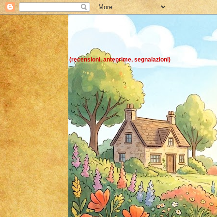
Chicchi di pens
(recensioni, anteprime, segnalazioni)