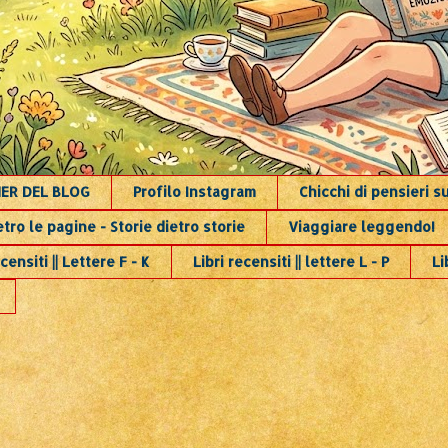
NER DEL BLOG
Profilo Instagram
Chicchi di pensieri 
etro le pagine - Storie dietro storie
Viaggiare leggendo!
censiti || Lettere F - K
Libri recensiti || lettere L - P
Li