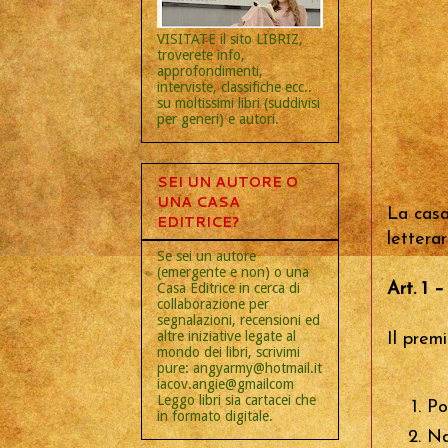
VISITATE il sito LIBRIZ,
troverete info,
approfondimenti,
interviste, classifiche ecc..
su moltissimi libri (suddivisi
per generi) e autori.
SEI UN AUTORE O
UNA CASA
La casa
EDITRICE?
letterar
Se sei un autore
(emergente e non) o una
Art. 1 –
Casa Editrice in cerca di
collaborazione per
segnalazioni, recensioni ed
altre iniziative legate al
Il prem
mondo dei libri, scrivimi
pure: angyarmy@hotmail.it
iacov.angie@gmailcom
Leggo libri sia cartacei che
Po
in formato digitale.
Na