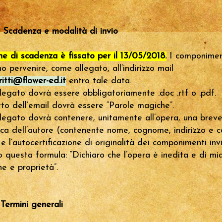
– Scadenza e modalità di invio
ine di scadenza è fissato per il 13/05/2018.
I componimen
o pervenire, come allegato, all’indirizzo mail
itti@flower-ed.it
entro tale data.
 allegato dovrà essere obbligatoriamente .doc .rtf o .pdf
to dell’email dovrà essere “Parole magiche”.
 allegato dovrà contenere, unitamente all’opera, una brev
ica dell’autore (contenente nome, cognome, indirizzo e c
 e l’autocertificazione di originalità dei componimenti invi
 questa formula: “Dichiaro che l’opera è inedita e di mi
ne e proprietà”.
 Termini generali