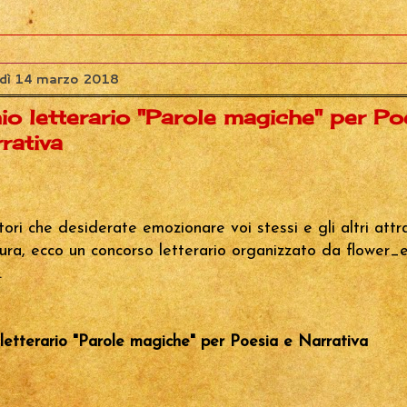
dì 14 marzo 2018
io letterario "Parole magiche" per Po
rativa
ttori che desiderate emozionare voi stessi e gli altri att
ttura, ecco un concorso letterario organizzato da flower_
.
letterario "Parole magiche" per Poesia e Narrativa