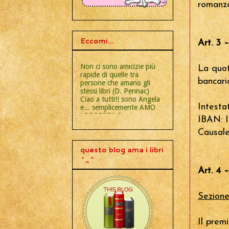
romanzo
Eccomi...
Art. 3 
Non ci sono amicizie più
La quot
rapide di quelle tra
bancari
persone che amano gli
stessi libri (D. Pennac)
Ciao a tutti!! sono Angela
Intesta
e... semplicemente AMO
LEGGERE!! Ogni momento
IBAN: 
e ogni luogo è ideale per
Causale
tirar fuori un libro dalla
borsa e staccarmi un po'
dalla realtà! Leggo diversi
questo blog ama i libri
generi letterari, dal classici
^_^
al romance storico, dal
Art. 4 
fantasy al thriller, dagli
autori italiani a quelli
stranieri, esordienti e non.
Sezione
L'importante è lasciarsi
accompagnare SEMPRE da
buone letture!! UN
Il prem
SALUTO A CHIUNQUE