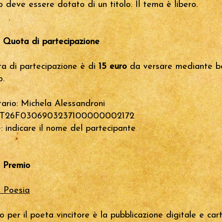
 deve essere dotato di un titolo. Il tema è libero.
– Quota di partecipazione
a di partecipazione è di
15 euro
da versare mediante bo
o.
tario: Michela Alessandroni
IT26F0306903237100000002172
: indicare il nome del partecipante
– Premio
 Poesia
io per il poeta vincitore è la pubblicazione digitale e car