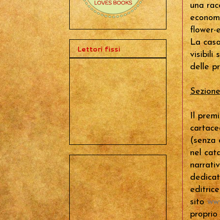
PASSI DA QUI,
una rac
CONDIVIDENDO I MIEI...
CHICCHI DI PENSIERI!!
economi
flower-
La casa 
Lettori fissi
visibili 
delle p
Sezione
Il prem
cartace
(senza 
nel cat
narrati
dedicat
editrice
sito
www
proprio