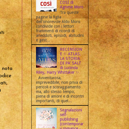
COSÌ di
Agnese Moro
Tra queste
pagine la figlia
dell'onorevole Aldo Moro
condivide con i lettori
frammenti di ricordi di
ti
aneddoti, episodi, abitudini
e gest...
RECENSION
.
E ✨ ATLAS.
LA STORIA
DI PA' SALT
di Lucinda
e nota
Riley, Harry Whittaker ✨
odice
Avventurosa,
imprevedibile, non priva di
ati,
pericoli e scoraggiamento
a
ma, allo stesso tempo,
piena di amore e di incontri
importanti, di quel...
Segnalazioni
self-
publishing
(contemporar
y romance -