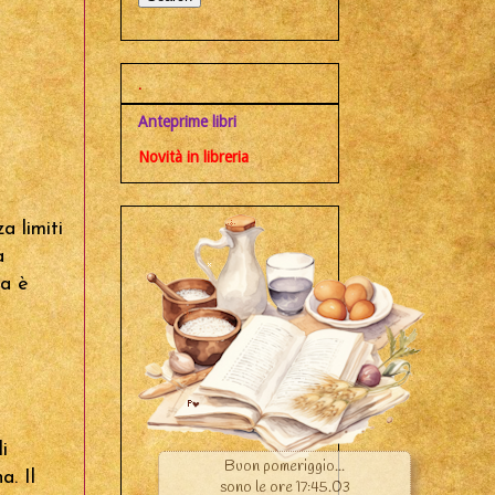
.
Anteprime libri
Novità in libreria
a limiti
a
ma è
i
a. Il