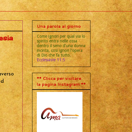
Una parola al giorno
Come ignori per qual via lo
esia
spirito entra nelle ossa
dentro il seno d'una donna
incinta, così ignori l'opera
di Dio che fa tutto.
Ecclesiaste 11:5
raverso
** Clicca per visitare
ed
la pagina Instagram **