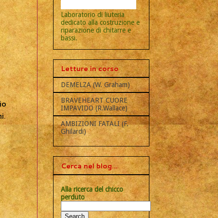
Laboratorio di liuteria
dedicato alla costruzione e
riparazione di chitarre e
bassi.
Letture in corso
DEMELZA (W. Graham)
BRAVEHEART CUORE
io
IMPAVIDO (R.Wallace)
i.
AMBIZIONI FATALI (F.
Ghilardi)
Cerca nel blog...
Alla ricerca del chicco
perduto