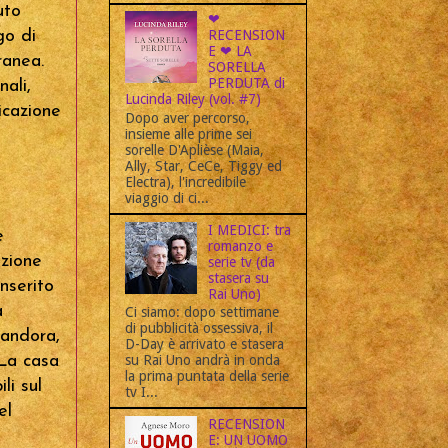
uto
❤
go di
RECENSION
E ❤ LA
ranea.
SORELLA
PERDUTA di
nali,
Lucinda Riley (vol. #7)
icazione
Dopo aver percorso,
insieme alle prime sei
sorelle D'Aplièse (Maia,
Ally, Star, CeCe, Tiggy ed
Electra), l'incredibile
viaggio di ci...
I MEDICI: tra
e
romanzo e
izione
serie tv (da
stasera su
inserito
Rai Uno)
a
Ci siamo: dopo settimane
di pubblicità ossessiva, il
Pandora,
D-Day è arrivato e stasera
 La casa
su Rai Uno andrà in onda
la prima puntata della serie
li sul
tv I...
el
RECENSION
E: UN UOMO