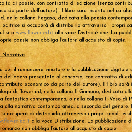
colta di poesie, con contratto di edizione (senza contrib
co da parte dell’autore). Il libro sarà inserito nel catalo
ed, nella collana Pegaso, dedicata alla poesia contempo
editrice si occuperà di distribuirlo attraverso i propri ca
sul sito
www.flower-ed.it
alla voce Distribuzione. La pubbl
roprie poesie non obbliga l’autore all’acquisto di copie.
 Narrativa
io per il romanziere vincitore è la pubblicazione digitale 
a dell’opera presentata al concorso, con contratto di ed
contributo economico da parte dell’autore). Il libro sarà 
alogo di flower-ed, nella collana Il Grimorio, dedicata all
va fantastica contemporanea, o nella collana Il Vaso di 
a alla narrativa contemporanea, a seconda del genere.
 si occuperà di distribuirlo attraverso i propri canali, visibi
.flower-ed.it
alla voce Distribuzione. La pubblicazione d
 romanzo non obbliga l’autore all’acquisto di copie.