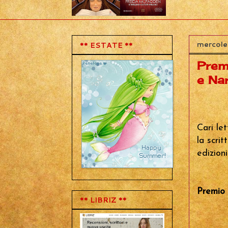
mercole
** ESTATE **
Prem
e Nar
Cari le
la scri
edizioni
Premio 
** LIBRIZ **