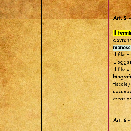
Art. 5 
Il term
dovrann
manoscr
Il file
L’ogget
Il file
biograf
fiscale)
secondo
creazio
Art. 6 -