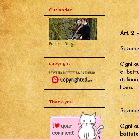
Outlander
Art. 2 –
Fraser's Ridge
Sezione
copyright
Ogni au
di batt
italian
libero.
Thank you....!
Sezione
Ogni au
battute.