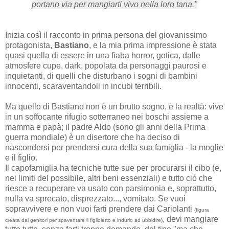
portano via per mangiarti vivo nella loro tana."
Inizia così il racconto in prima persona del giovanissimo
protagonista,
Bastiano
, e la mia prima impressione è stata
quasi quella di essere in una fiaba horror, gotica, dalle
atmosfere cupe, dark, popolata da personaggi paurosi e
inquietanti, di quelli che disturbano i sogni di bambini
innocenti, scaraventandoli in incubi terribili.
Ma quello di Bastiano non è un brutto sogno, è la realtà: vive
in un soffocante rifugio sotterraneo nei boschi assieme a
mamma e papà; il padre Aldo (sono gli anni della Prima
guerra mondiale) è un disertore che ha deciso di
nascondersi per prendersi cura della sua famiglia - la moglie
e il figlio.
Il capofamiglia ha tecniche tutte sue per procurarsi il cibo (e,
nei limiti del possibile, altri beni essenziali) e tutto ciò che
riesce a recuperare va usato con parsimonia e, soprattutto,
nulla va sprecato, disprezzato..., vomitato. Se vuoi
sopravvivere e non vuoi farti prendere dai Cariolanti
(figura
, devi mangiare
creata dai genitori per spaventare il figlioletto e indurlo ad ubbidire)