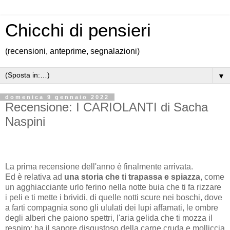
Chicchi di pensieri
(recensioni, anteprime, segnalazioni)
▼
domenica 9 gennaio 2022
Recensione: I CARIOLANTI di Sacha
Naspini
La prima recensione dell'anno è finalmente arrivata.
Ed è relativa ad
una storia che ti trapassa e spiazza
, come
un agghiacciante urlo ferino nella notte buia che ti fa rizzare
i peli e ti mette i brividi, di quelle notti scure nei boschi, dove
a farti compagnia sono gli ululati dei lupi affamati, le ombre
degli alberi che paiono spettri, l'aria gelida che ti mozza il
respiro; ha il sapore disgustoso della carne cruda e molliccia