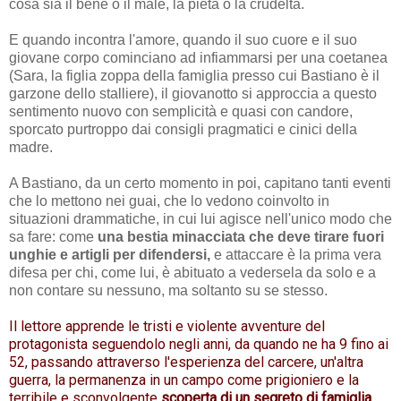
cosa sia il bene o il male, la pietà o la crudeltà.
E quando incontra l'amore, quando il suo cuore e il suo
giovane corpo cominciano ad infiammarsi per una coetanea
(Sara, la figlia zoppa della famiglia presso cui Bastiano è il
garzone dello stalliere), il giovanotto si approccia a questo
sentimento nuovo con semplicità e quasi con candore,
sporcato purtroppo dai consigli pragmatici e cinici della
madre.
A Bastiano, da un certo momento in poi, capitano tanti eventi
che lo mettono nei guai, che lo vedono coinvolto in
situazioni drammatiche, in cui lui agisce nell'unico modo che
sa fare: come
una bestia minacciata che deve tirare fuori
unghie e artigli per difendersi,
e attaccare è la prima vera
difesa per chi, come lui, è abituato a vedersela da solo e a
non contare su nessuno, ma soltanto su se stesso.
Il lettore apprende le tristi e violente avventure del
protagonista seguendolo negli anni, da quando ne ha 9 fino ai
52, passando attraverso l'esperienza del carcere, un'altra
guerra, la permanenza in un campo come prigioniero e la
terribile e sconvolgente
scoperta di un segreto di famiglia