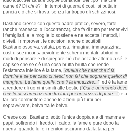
tutto tutto, senza farti troppe domande, del tipo "ma che
carne è? Di
chi
è?". In tempi di guerra è così, si butta in
pancia ciò che si trova, senza far troppo gli schizzinosi.
Bastiano cresce con questo padre pratico, severo, forte
(anche manesco, all'occorrenza), che fa di tutto per tener vivi
i famigliari, e la moglie lo sostiene e ne accetta i metodi, i
divieti, i rimproveri, le decisioni anche discutibili.
Bastiano osserva, valuta, pensa, rimugina, immagazzina,
costruisce inconsapevolmente schemi mentali, abitudini,
modi di pensare e di spiegare ciò che accade attorno a sé, e
capisce che se c'è una cosa brutta brutta che rende
l'esistenza infelice è la fame,
"quella che neanche ti fa
dormire e se per caso ci riesci non fai che sognare quello: di
mangiare. La fame quella che ti fa impazzire..."
, ed è la fame
a rendere gli uomini simili alle bestie (
"Qui è un mondo dove
i cristiani si ammazzano tra loro per un pezzo di pane..."
) e a
far loro commettere anche le azioni più turpi per
sopravvivere, belva tra le belve.
Cresce così, Bastiano, sotto l'unica doppia ala di mamma e
papà, soffrendo il freddo, il caldo, la fame e pure dopo la
guerra, quando lui e i genitori usciranno dalla tana per