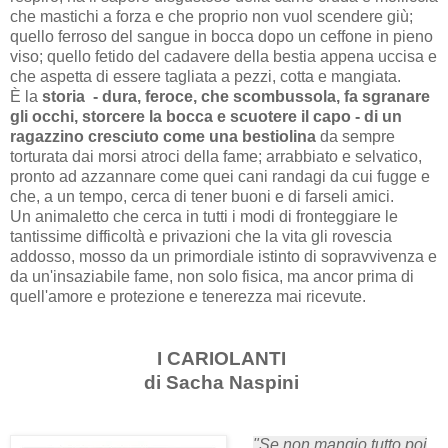
che mastichi a forza e che proprio non vuol scendere giù;
quello ferroso del sangue in bocca dopo un ceffone in pieno
viso; quello fetido del cadavere della bestia appena uccisa e
che aspetta di essere tagliata a pezzi, cotta e mangiata.
È la
storia - dura, feroce, che scombussola, fa sgranare
gli occhi, storcere la bocca e scuotere il capo - di un
ragazzino cresciuto come una bestiolina
da sempre
torturata dai morsi atroci della fame; arrabbiato e selvatico,
pronto ad azzannare come quei cani randagi da cui fugge e
che, a un tempo, cerca di tener buoni e di farseli amici.
Un animaletto che cerca in tutti i modi di fronteggiare le
tantissime difficoltà e privazioni che la vita gli rovescia
addosso, mosso da un primordiale istinto di sopravvivenza e
da un'insaziabile fame, non solo fisica, ma ancor prima di
quell'amore e protezione e tenerezza mai ricevute.
I CARIOLANTI
di Sacha Naspini
"Se non mangio tutto poi