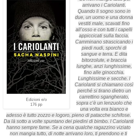
arrivano i Cariolanti.
Quando li sogno sono in
due, un uomo e una donna
vestiti male, scavati fino
all’osso e con tutti i capelli
appiccicati sulla faccia.
Camminano strascicando i
piedi nudi, sporchi di
sangue e terra. E dita
bitorzolute, e braccia
lunghe, anzi lunghissime,
fino alle ginocchia.
Lunghissime e secche. I
Cariolanti si chiamano così
perché si tirano dietro un
carrettino sgangherato,
Edizioni e/o
sopra c’è un lenzuolo che
176 pp
una volta era bianco e
adesso è tutto zozzo e logoro, pieno di patacche schifose.
Da là sotto a volte spuntano dei piedini di bimbo. I Cariolanti
hanno sempre fame. Se a cena qualche ragazzino viziato
non mangia tutto, di notte arrivano loro, ti prendono e ti