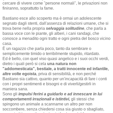
cercare di vivere come "persone normali", le privazioni non
finiranno, soprattutto la fame.
Bastiano esce allo scoperto ma è ormai un adolescente
segnato dagli stenti, dall'assenza di relazioni umane, che si
trova bene nella propria
selvaggia solitudine
, che parla a
bassa voce con le piante, gli alberi, i cani randagi, che
conosce a menadito ogni tratto e ogni pietra del bosco vicino
casa.
È un ragazzo che parla poco, tanto da sembrare o
semplicemente timido o terribilmente stupido, ritardato.
Ed è bello, con quel viso quasi angelico e i suoi occhi verdi,
dietro i quali però si cela
una natura non
"addomesticata", bestiale, a tratti innocente ed infantile,
altre volte egoista
, priva di sensibilità, e non perché
Bastiano sia cattivo, quanto per un'incapacità di fare i conti
con i propri sentimenti e bisogni e di viverli/gestirli in
maniera sana.
Sono gli
impulsi ferini a guidarlo e ad innescare in lui
comportamenti irrazionali e istintivi,
gli stessi che
spingono un animale a scannarne un altro per non
soccombere, senza chiedersi cosa sia giusto o sbagliato,