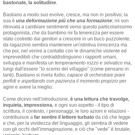
bastonate,
la solitudine
.
Bastiano a modo suo evolve, cresce, ma non in positivo; la
sua è
una deformazione più che una formazione
; mi son
ritrovata a cambiare sentimenti verso questo particolarissimo
protagonista, che da bambino mi fa tenerezza per essere
stato costretto dai genitori a crescere in un buco puzzolente,
da ragazzino sembra mantenere un'istintiva innocenza ma
che poi, nel venire a contatto con le dinamiche violente ed
imprevedibili che contraddistinguono i rapporti umani,
sviluppa e manifesta un
temperamento rozzo e selvatico
ma,
lungi dall'essere "lo scemo del villaggio" (come pensano in
tanti), Bastiano si rivela
furbo, capace di orchestrare piani
perfidi e aspettando con
pazienza
il momento propizio
per
agire e avere la meglio.
Come dicevo nell'introduzione,
è una lettura che travolge,
inquieta, impressiona
, e ogni suo aspetto - il tipo di
scrittura, il contesto, i personaggi, le loro azioni e relazioni -
contribuisce a
far sentire il lettore turbato
da ciò che legge
e che, per la vividezza del linguaggio, gli sembra di vedere
con gli occhi dell'immaginazione, e ciò che "vede" è brutale,