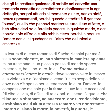
che gli fa scattare qualcosa di orribile nel cervello: una
tremenda vendetta da architettare diabolicamente in ogni
dettaglio, per poi attuarla
al momento giusto,
senza pietà,
senza ripensamenti,
perchè quando a tradirti è il genitore
"buono", quello che pensavi meritasse tutto il tuo affetto, e
beh allora devi solo fargliela pagare, in qualche modo, e dar
spazio solo all'odio e alla rabbia cieca, perché a seguire
l'amore non ci si guadagna null'altro che delusioni e
amarezze.
La lettura di questo romanzo di Sacha Naspini per me è
stata
sconvolgente, mi ha spiazzata in maniera spietata
,
mi ha trascinata in un piccolo pezzo di mondo sporco,
miserabile, belluino, duro, in cui
l'uomo arriva a
comportarsi come le bestie
, dove sopravvivere in mezzo
alla violenza e all'egoismo diventa l'unico scopo della vita,
dove non c'è spazio per la tenerezza, la cura, l'amore, la
compassione ma solo per
la fame
in tutte le sue accezioni
(di cibo, di vita, di affetti, di relazioni, di libertà...), quella
che
ti induce a sbranare, ad attaccare, che ti rende violento,
arrabbiato ma ti aiuta altresì a restare vivo nonostante
intorno ci siano la morte, la povertà, la guerra,
le