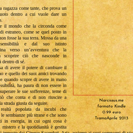
a ragazza come tante, che prova un
uoto dentro a cui vuole dare un
o.
ce il mondo che la circonda come
di estraneo, come se quel posto in
 non fosse la sua terra. Mossa da una
sensibilità e dal suo istinto
mina verso un’avventura che la
a scoprire ciò che nasconde in
 dentro di sé.
a di avere il potere di cambiare il
no e quello dei suoi amici trovando
o, e quando scopre di avere in mano
ssibilità, ha paura di non essere in
superare le sue sofferenze, teme di
ciò che conta e di non riuscire a
Narcissus.me
la strada giusta da seguire.
formato Kindle
realtà popolata da incubi che
0.99 euro
le sembianze più strane e che sono
TramaAprile 2013
ati in energia, in cui ogni cosa è
l mistero e la quotidianità è gestita
gi imposte dai Cinque Sacerdoti, Aria, assieme ai suoi compagni di via