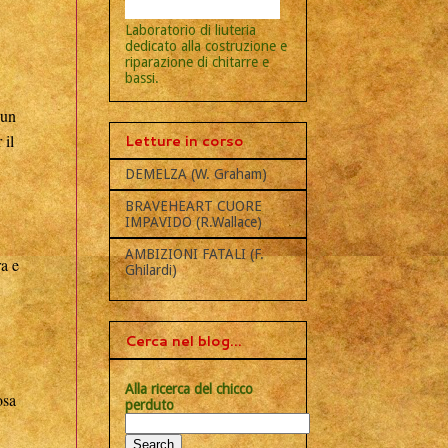
Laboratorio di liuteria
dedicato alla costruzione e
riparazione di chitarre e
bassi.
 un
 il
Letture in corso
DEMELZA (W. Graham)
BRAVEHEART CUORE
IMPAVIDO (R.Wallace)
AMBIZIONI FATALI (F.
ra e
Ghilardi)
Cerca nel blog...
Alla ricerca del chicco
osa
perduto