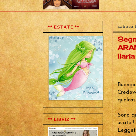
sabato 
** ESTATE **
Segn
ARAN
Ilari
Buongio
Credevo
qualcosa
Sono qu
** LIBRIZ **
uscita!!
Leggete