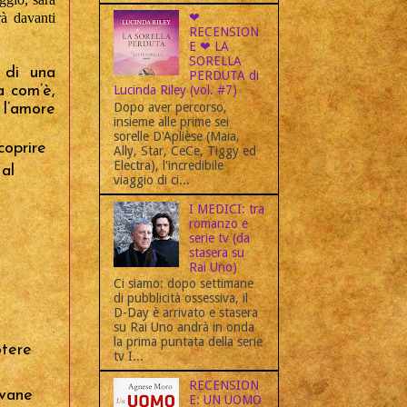
❤
rà davanti
RECENSION
E ❤ LA
SORELLA
o di una
PERDUTA di
Lucinda Riley (vol. #7)
a com’è,
Dopo aver percorso,
 l’amore
insieme alle prime sei
sorelle D'Aplièse (Maia,
coprire
Ally, Star, CeCe, Tiggy ed
Electra), l'incredibile
al
viaggio di ci...
I MEDICI: tra
romanzo e
serie tv (da
stasera su
Rai Uno)
Ci siamo: dopo settimane
di pubblicità ossessiva, il
D-Day è arrivato e stasera
su Rai Uno andrà in onda
la prima puntata della serie
otere
tv I...
RECENSION
ovane
E: UN UOMO