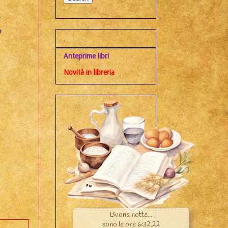
o
o
.
Anteprime libri
Novità in libreria