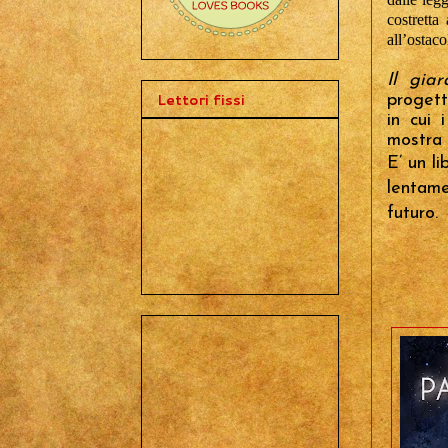
PASSI DA QUI,
CONDIVIDENDO I MIEI...
costretta
CHICCHI DI PENSIERI!!
all’ostaco
Il gia
Lettori fissi
progett
in cui 
mostra 
E’ un li
lentame
futuro.