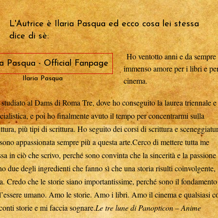
L'Autrice è Ilaria Pasqua ed ecco cosa lei stessa
dice di sè:
Ho ventotto anni e da sempre
immenso amore per i libri e per
Ilaria Pasqua
cinema.
studiato al Dams di Roma Tre, dove ho conseguito la laurea triennale e
cialistica, e poi ho finalmente avuto il tempo per concentrarmi sulla
ittura, più tipi di scrittura. Ho seguito dei corsi di scrittura e sceneggiatu
sono appassionata sempre più a questa arte.
Cerco di mettere tutta me
ssa in ciò che scrivo, perché sono convinta che la sincerità e la passione
no due degli ingredienti che fanno sì che una storia risulti coinvolgente,
a. Credo che le storie siano importantissime, perché sono il fondamento
l’essere umano. Amo le storie. Amo i libri. Amo il cinema e qualsiasi c
conti storie e mi faccia sognare.
Le tre lune di Panopticon – Anime