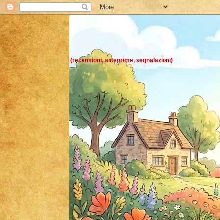
Chicchi di pens
(recensioni, anteprime, segnalazioni)