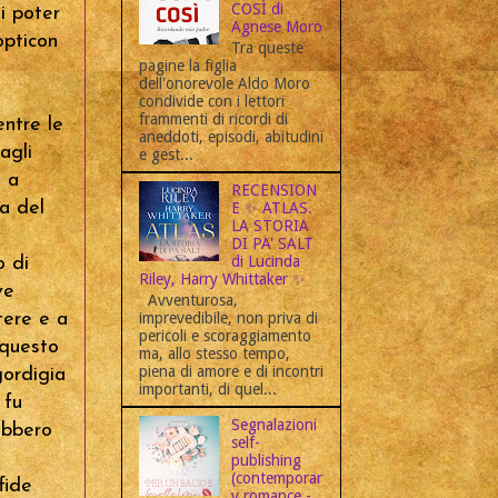
COSÌ di
i poter
Agnese Moro
opticon
Tra queste
pagine la figlia
dell'onorevole Aldo Moro
condivide con i lettori
frammenti di ricordi di
entre le
aneddoti, episodi, abitudini
agli
e gest...
o a
RECENSION
ca del
E ✨ ATLAS.
LA STORIA
DI PA' SALT
di Lucinda
o di
Riley, Harry Whittaker ✨
ve
Avventurosa,
imprevedibile, non priva di
tere e a
pericoli e scoraggiamento
 questo
ma, allo stesso tempo,
piena di amore e di incontri
gordigia
importanti, di quel...
 fu
Segnalazioni
ebbero
self-
publishing
(contemporar
fide
y romance -