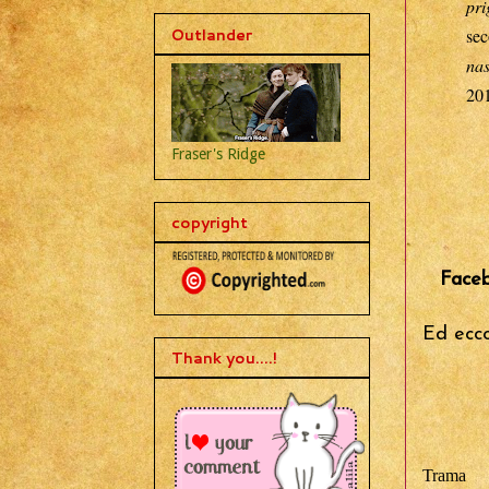
pri
Outlander
sec
nas
20
Fraser's Ridge
copyright
Face
Ed ecco
Thank you....!
Trama