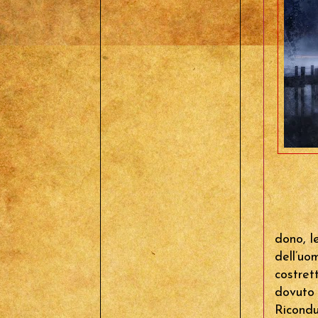
dono, l
dell’uo
costret
dovuto 
Ricondu