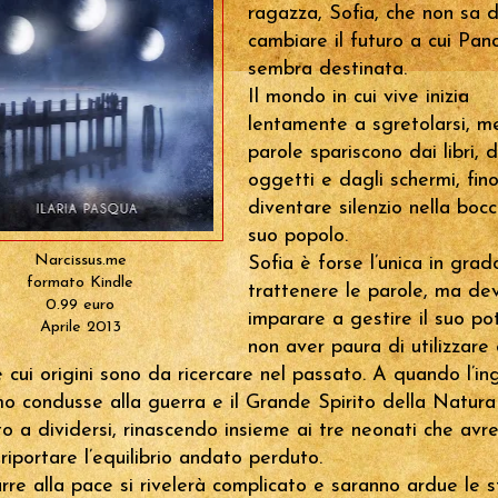
ragazza, Sofia, che non sa d
cambiare il futuro a cui Pan
sembra destinata.
Il mondo in cui vive inizia
lentamente a sgretolarsi, m
parole spariscono dai libri, d
oggetti e dagli schermi, fin
diventare silenzio nella boc
suo popolo.
Narcissus.me
Sofia è forse l’unica in grad
formato Kindle
trattenere le parole, ma de
0.99 euro
imparare a gestire il suo po
Aprile 2013
non aver paura di utilizzare
e cui origini sono da ricercare nel passato. A quando l’in
mo condusse alla guerra e il Grande Spirito della Natura
to a dividersi, rinascendo insieme ai tre neonati che avr
riportare l’equilibrio andato perduto.
rre alla pace si rivelerà complicato e saranno ardue le s