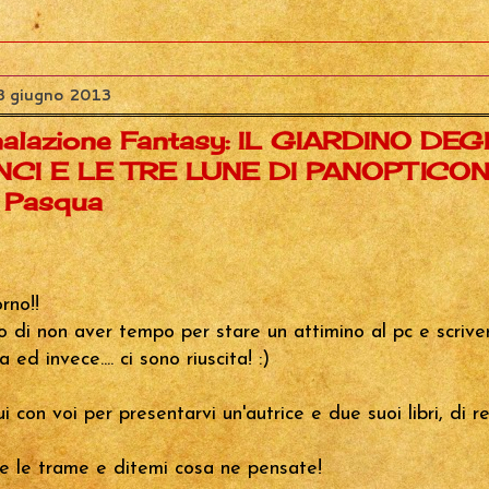
8 giugno 2013
alazione Fantasy: IL GIARDINO DEG
CI E LE TRE LUNE DI PANOPTICON
a Pasqua
rno!!
 di non aver tempo per stare un attimino al pc e scrive
 ed invece.... ci sono riuscita! :)
i con voi per presentarvi un'autrice e due suoi libri, di r
 le trame e ditemi cosa ne pensate!