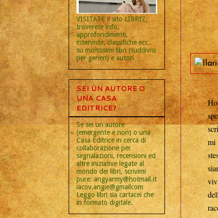
VISITATE il sito LIBRIZ,
troverete info,
approfondimenti,
interviste, classifiche ecc..
su moltissimi libri (suddivisi
per generi) e autori.
SEI UN AUTORE O
UNA CASA
Ho 
EDITRICE?
spe
Se sei un autore
scr
(emergente e non) o una
Casa Editrice in cerca di
mi 
collaborazione per
ste
segnalazioni, recensioni ed
altre iniziative legate al
sia
mondo dei libri, scrivimi
pure: angyarmy@hotmail.it
viv
iacov.angie@gmailcom
del
Leggo libri sia cartacei che
in formato digitale.
rac