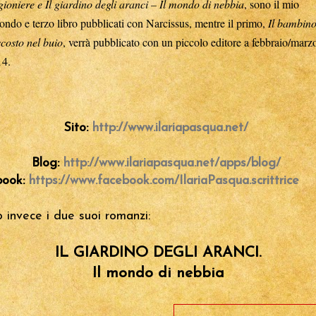
gioniere e Il giardino degli aranci – Il mondo di nebbia
, sono il mio
ondo e terzo libro pubblicati con Narcissus, mentre il primo,
Il bambin
costo nel buio
, verrà pubblicato con un piccolo editore a febbraio/marz
14.
Sito:
http://www.ilariapasqua.net/
Blog:
http://www.ilariapasqua.net/apps/blog/
book:
https://www.facebook.com/IlariaPasqua.scrittrice
 invece i due suoi romanzi:
IL GIARDINO DEGLI ARANCI.
Il mondo di nebbia