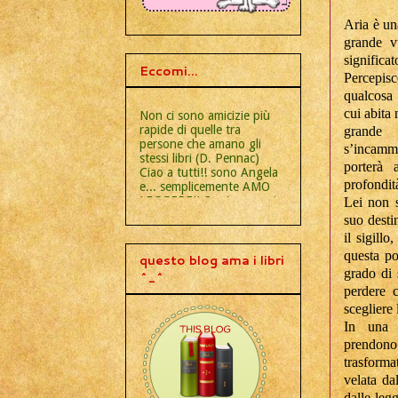
Aria è un
grande v
significat
Eccomi...
Percepis
qualcosa 
cui abita
Non ci sono amicizie più
rapide di quelle tra
grande 
persone che amano gli
s’incam
stessi libri (D. Pennac)
porterà 
Ciao a tutti!! sono Angela
profondità
e... semplicemente AMO
LEGGERE!! Ogni momento
Lei non s
e ogni luogo è ideale per
suo desti
tirar fuori un libro dalla
il sigill
borsa e staccarmi un po'
questa po
dalla realtà! Leggo diversi
questo blog ama i libri
generi letterari, dal classici
grado di 
^_^
al romance storico, dal
perdere 
fantasy al thriller, dagli
scegliere 
autori italiani a quelli
In una 
stranieri, esordienti e non.
L'importante è lasciarsi
prendono 
accompagnare SEMPRE da
trasform
buone letture!! UN
velata da
SALUTO A CHIUNQUE
dalle leg