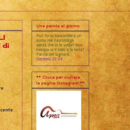
Una parola al giorno
Può forse nascondersi un
LI
uomo nei nascondigli
 di
senza che io lo veda? Non
riempio io il cielo e la terra?
Parola del Signore.
Geremia 23:24
** Clicca per visitare
la pagina Instagram **
re
ecente