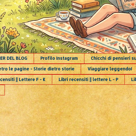
NER DEL BLOG
Profilo Instagram
Chicchi di pensieri 
etro le pagine - Storie dietro storie
Viaggiare leggendo!
censiti || Lettere F - K
Libri recensiti || lettere L - P
Li