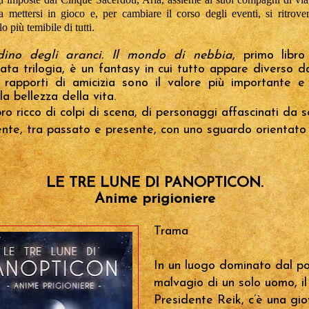
 a mettersi in gioco e, per cambiare il corso degli eventi, si ritrove
lo più temibile di tutti.
rdino degli aranci. Il mondo di nebbia
, primo libr
ata trilogia, è un fantasy in cui tutto appare diverso d
i rapporti di amicizia sono il valore più importante e
la bellezza della vita.
bro ricco di colpi di scena, di personaggi affascinati da s
nte, tra passato e presente, con uno sguardo orientato 
LE TRE LUNE DI PANOPTICON.
Anime prigioniere
Trama
In un luogo dominato dal p
malvagio di un solo uomo, il
Presidente Reik, c’è una gi